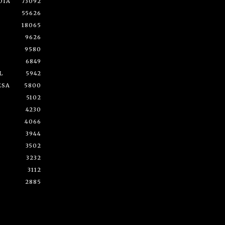
DÍA
73092
55626
18065
9626
9580
6849
L
5942
ESA
5800
5102
4230
4066
3944
3502
3232
3112
2885