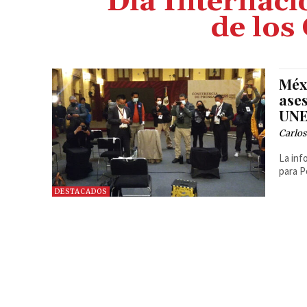
Día Internaci
de los
Méxi
ases
UN
Carlos
La inf
para P
DESTACADOS