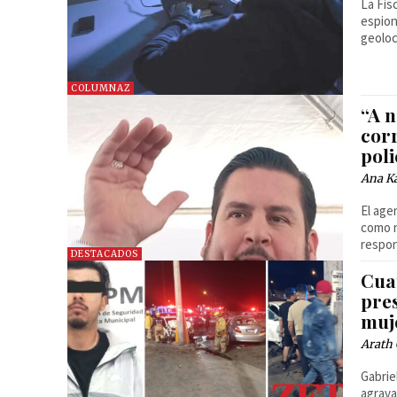
La Fis
espion
geoloc
COLUMNAZ
“A n
cor
poli
Ana Ka
El age
como n
respon
DESTACADOS
Cuat
pre
muj
Arath 
Gabrie
agrava