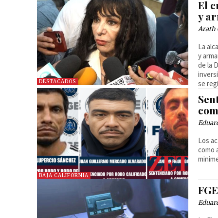
El 
y a
Arath 
La alc
y arma
de la 
invers
DESTACADOS
se reg
Sent
com
Eduar
Los ac
como a
minim
BAJA CALIFORNIA
FGE 
Eduard