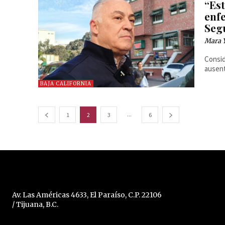
“Est
enf
Seg
Mara 
Consid
ausent
BAJA CALIFORNIA
...
1
2
3
6
Av. Las Américas 4633, El Paraíso, C.P. 22106
/ Tijuana, B.C.