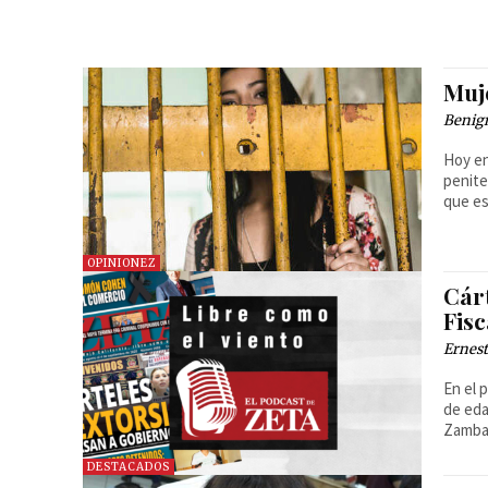
Muj
Benig
Hoy en
penite
que es
OPINIONEZ
Cárt
Fisc
Ernest
En el 
de eda
Zambad
DESTACADOS