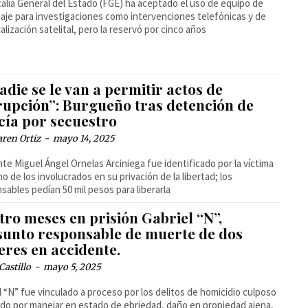
calía General del Estado (FGE) ha aceptado el uso de equipo de
aje para investigaciones como intervenciones telefónicas y de
alización satelital, pero la reservó por cinco años
adie se le van a permitir actos de
rupción”: Burgueño tras detención de
cía por secuestro
ren Ortiz
-
mayo 14, 2025
nte Miguel Ángel Ornelas Arciniega fue identificado por la víctima
o de los involucrados en su privación de la libertad; los
sables pedían 50 mil pesos para liberarla
ro meses en prisión Gabriel “N”,
sunto responsable de muerte de dos
eres en accidente.
Castillo
-
mayo 5, 2025
l “N” fue vinculado a proceso por los delitos de homicidio culposo
do por manejar en estado de ebriedad, daño en propiedad ajena,