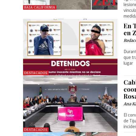
lesion
BAJA CALIFORNIA
vincul
medida
En T
en 
Redac
Durant
que tr
lugar
DESTACADOS
Cab
coo
Rosa
Ana Ka
El con
de Tij
incide
DESTACADOS