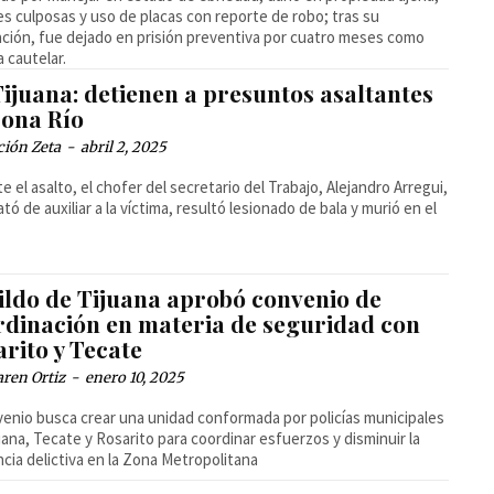
es culposas y uso de placas con reporte de robo; tras su
ación, fue dejado en prisión preventiva por cuatro meses como
 cautelar.
ijuana: detienen a presuntos asaltantes
Zona Río
ción Zeta
-
abril 2, 2025
e el asalto, el chofer del secretario del Trabajo, Alejandro Arregui,
ató de auxiliar a la víctima, resultó lesionado de bala y murió en el
ildo de Tijuana aprobó convenio de
rdinación en materia de seguridad con
rito y Tecate
ren Ortiz
-
enero 10, 2025
venio busca crear una unidad conformada por policías municipales
uana, Tecate y Rosarito para coordinar esfuerzos y disminuir la
ncia delictiva en la Zona Metropolitana