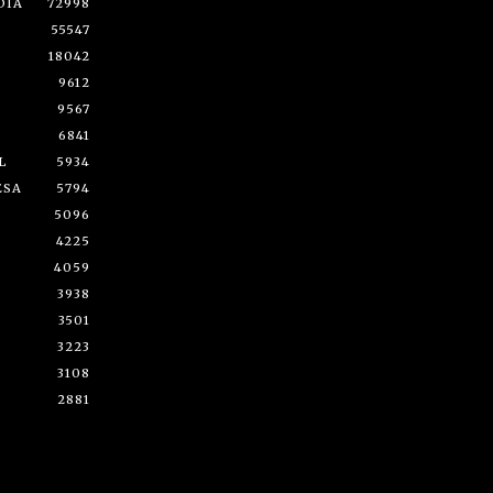
DÍA
72998
55547
18042
9612
9567
6841
L
5934
ESA
5794
5096
4225
4059
3938
3501
3223
3108
2881