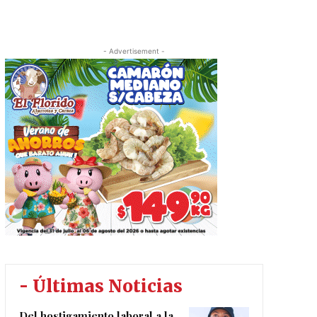
- Advertisement -
- Últimas Noticias
Del hostigamiento laboral a la