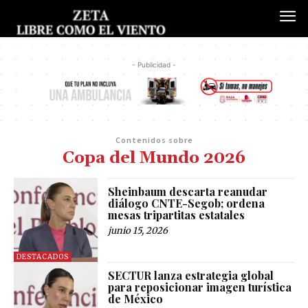
- Publicidad -
Contenidos sobre
Copa del Mundo 2026
Sheinbaum descarta reanudar
diálogo CNTE-Segob; ordena
mesas tripartitas estatales
junio 15, 2026
DESTACADOS
SECTUR lanza estrategia global
para reposicionar imagen turística
de México