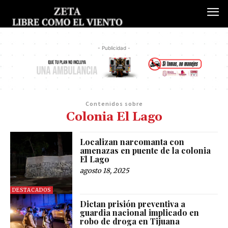
- Publicidad -
Contenidos sobre
Colonia El Lago
Localizan narcomanta con
amenazas en puente de la colonia
El Lago
agosto 18, 2025
DESTACADOS
Dictan prisión preventiva a
guardia nacional implicado en
robo de droga en Tijuana