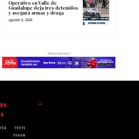
Operativo en Valle de
Guadalupe deja tres detenidos
y asegura armas y droga
agosto 5, 2026
- Advertisement -
as
-
s
DÍA
73071
55608