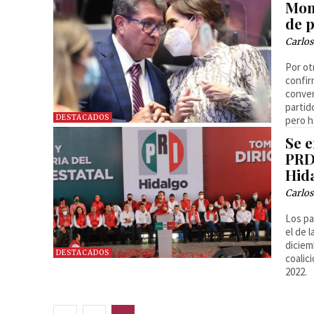
Mon
de p
Carlos
Por ot
confir
conver
partid
DESTACADOS
pero h
Se 
PRD
Hid
Carlos
Los pa
el de 
diciem
DESTACADOS
coalic
2022.