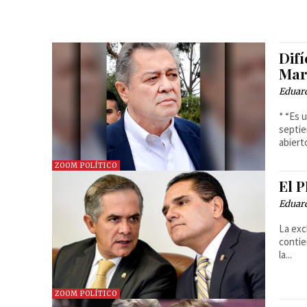
Difí
Mar
Eduar
* “Es u
septie
abierto
ZOOM POLÍTICO
El P
Eduar
La exc
contie
la...
ZOOM POLÍTICO