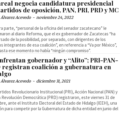
real negocia candidatura presidencial
artidos de oposición, PAN, PRI, PRD y MC
 Álvarez Acevedo
-
noviembre 24, 2022
ra parte, “personal de la oficina del senador zacatecano” le
maron al diario Reforma, que el ex gobernador de Zacatecas “ha
sado de la posibilidad, por separado, con dirigentes de los
os integrantes de esa coalición”, en referencia a “Va por México”,
asta ese momento no había “ningún compromiso”.
enfrentan gobernador y “Alito”; PRI-PAN-
 registran coalición a gubernatura en
algo
 Álvarez Acevedo
-
diciembre 31, 2021
rtidos Revolucionario Institucional (PRI), Acción Nacional (PAN) y
la Revolución Democrática (PRD) registraron, este viernes 31 de
bre, ante el Instituto Electoral del Estado de Hidalgo (IEEH), una
ión para competir por la Gubernatura de dicha entidad en junio del