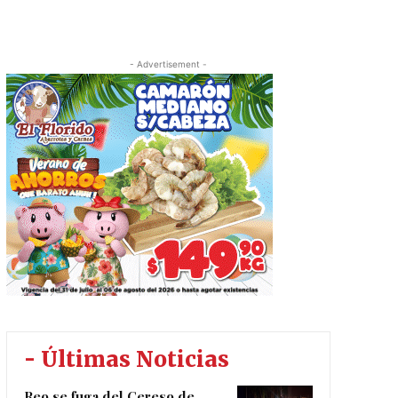
- Advertisement -
- Últimas Noticias
Reo se fuga del Cereso de