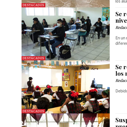
los al
DESTACADOS
Se 
niv
Redac
En un 
difere
DESTACADOS
Se 
los 
Redac
Debido
DESTACADOS
Sus
pron