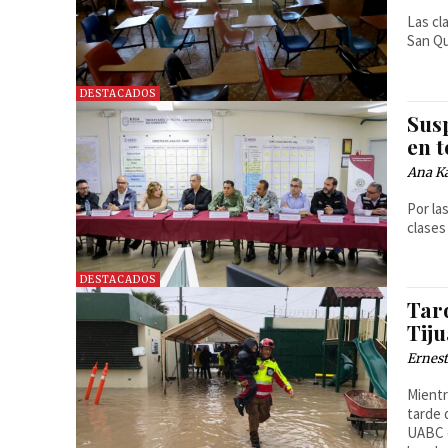
Las cl
San Qu
DESTACADOS
Susp
en 
Ana Ka
Por la
clases
DESTACADOS
Tar
Tij
Ernest
Mientr
tarde 
UABC d