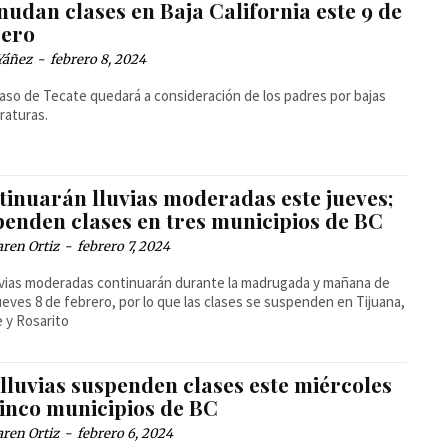
udan clases en Baja California este 9 de
rero
Yáñez
-
febrero 8, 2024
caso de Tecate quedará a consideración de los padres por bajas
raturas.
tinuarán lluvias moderadas este jueves;
penden clases en tres municipios de BC
ren Ortiz
-
febrero 7, 2024
uvias moderadas continuarán durante la madrugada y mañana de
ueves 8 de febrero, por lo que las clases se suspenden en Tijuana,
 y Rosarito
lluvias suspenden clases este miércoles
cinco municipios de BC
ren Ortiz
-
febrero 6, 2024