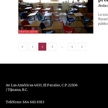
Redac
La sus
Rosarito y San Qui
públic
DESTACADOS
...
1
2
3
5
Av. Las Américas 4633, El Paraíso, C.P. 22106
/ Tijuana, B.C.
Teléfono: 664 681 6913