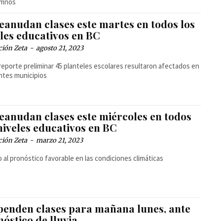
umnos
reanudan clases este martes en todos los
eles educativos en BC
ción Zeta
-
agosto 21, 2023
reporte preliminar 45 planteles escolares resultaron afectados en
ntes municipios
reanudan clases este miércoles en todos
niveles educativos en BC
ción Zeta
-
marzo 21, 2023
 al pronóstico favorable en las condiciones climáticas
penden clases para mañana lunes, ante
óstico de lluvia