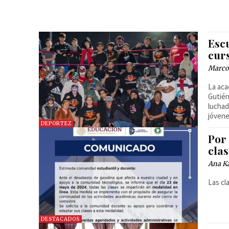
Escu
cur
Marcos
La aca
Gutiér
luchad
jóvene
DEPORTEZ
Por
clas
Ana Ka
Las cl
DESTACADOS