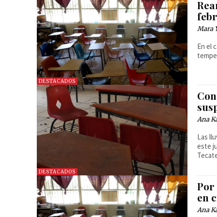
Rean
feb
Mara 
En el 
tempe
DESTACADOS
Con
sus
Ana Ka
Las ll
este j
Tecate
DESTACADOS
Por 
en 
Ana Ka