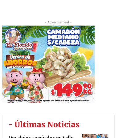
- Advertisement -
- Últimas Noticias
Desalojos amañados en Valle