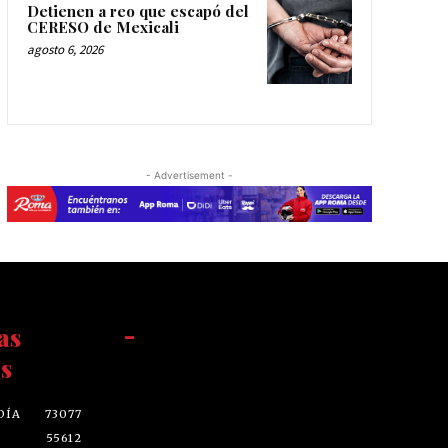
Detienen a reo que escapó del
CERESO de Mexicali
agosto 6, 2026
- Advertisement -
as
-
s
DÍA
73077
55612