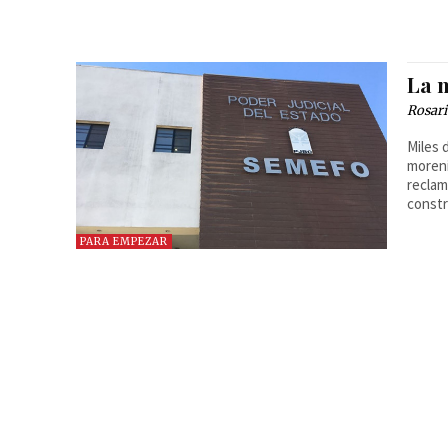
La 
Rosar
Miles 
moreni
reclam
constr
PARA EMPEZAR