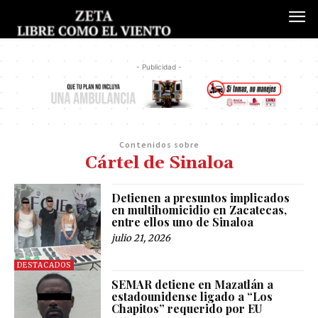
- Publicidad -
Contenidos sobre
Cártel de Sinaloa
Detienen a presuntos implicados
en multihomicidio en Zacatecas,
entre ellos uno de Sinaloa
julio 21, 2026
DESTACADOS
SEMAR detiene en Mazatlán a
estadounidense ligado a “Los
Chapitos” requerido por EU