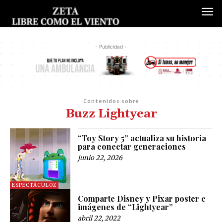
- Publicidad -
Contenidos sobre
Buzz Lightyear
“Toy Story 5” actualiza su historia
para conectar generaciones
junio 22, 2026
ESPECTÁCULOZ
Comparte Disney y Pixar poster e
imágenes de “Lightyear”
abril 22, 2022