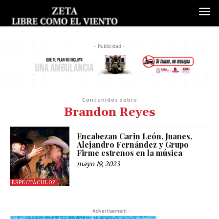
- Publicidad -
Contenidos sobre
Brandon Reyes
Encabezan Carin León, Juanes,
Alejandro Fernández y Grupo
Firme estrenos en la música
mayo 19, 2023
ESPECTÁCULOZ
- Advertisement -