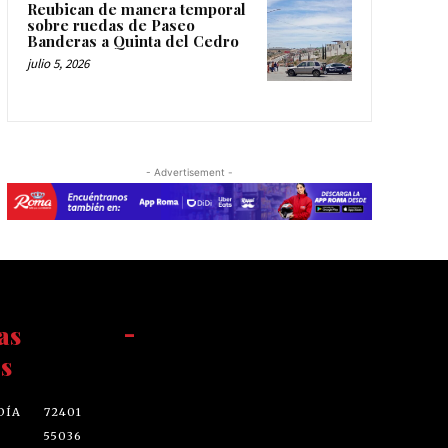
Reubican de manera temporal
sobre ruedas de Paseo
Banderas a Quinta del Cedro
julio 5, 2026
- Advertisement -
as
-
s
DÍA
72401
55036