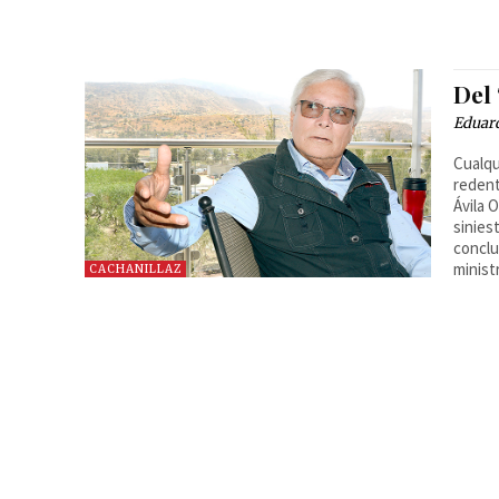
Del 
Eduard
Cualqu
redent
Ávila 
sinies
conclu
minist
CACHANILLAZ