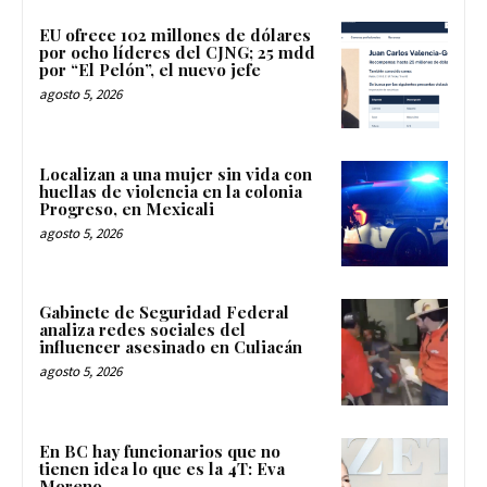
EU ofrece 102 millones de dólares
por ocho líderes del CJNG; 25 mdd
por “El Pelón”, el nuevo jefe
agosto 5, 2026
Localizan a una mujer sin vida con
huellas de violencia en la colonia
Progreso, en Mexicali
agosto 5, 2026
Gabinete de Seguridad Federal
analiza redes sociales del
influencer asesinado en Culiacán
agosto 5, 2026
En BC hay funcionarios que no
tienen idea lo que es la 4T: Eva
Moreno