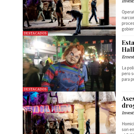
Invest
Operat
narcom
proces
gobie
DESTACADOS
Est
Hal
Ernest
La pol
pero s
para p
DESTACADOS
Ase
dro
Invest
Homici
son en