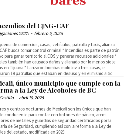
bares
incendios del CJNG-CAF
igaciones ZETA
-
febrero 5, 2026
quema de comercios, casas, vehículos, patrulla y taxis, alianza
AF busca tomar control criminal * Incendios es parte de patrón
ivo para ganar territorio al CDS y generar recursos adicionales *
ales también han causado daños y allanado por lo menos siete
as en Tijuana * Lanzaron bombas molotov a tres casas, e
iaron 19 patrullas que estaban en desuso y en el mismo sitio
icali, único municipio que cumple con la
orma a la Ley de Alcoholes de BC
Castillo
-
abril 10, 2025
res y centros nocturnos de Mexicali son los únicos que han
lo conducente para contar con botones de pánico, arcos
ores de metales y guardias de seguridad certificados por la
aría de Seguridad, cumpliendo así con la reforma a la Ley de
les del estado, modificada en 2023.