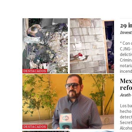
29 
Invest
* Con 
CJNG-C
delict
Crimin
notari
incend
DESTACADOS
Mex
ref
Arath 
Los ba
hecho 
detect
Secret
DESTACADOS
Alcoho