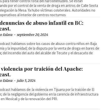
G para tener control total del narcomenudeo. Se están
lando por el control de la venta de droga en antros de Calle Sexta
elegación la Mesa. Ya hubo víctimas colaterales. Autoridades no
operativos al interior de centros nocturnos
denuncias de abuso infantil en BC:
cast.
o Eslava
-
septiembre 20, 2024
podcast hablamos sobre los casos de abuso contra niños en Baja
rnia y la impunidad; de la disputa por la venta de droga en bares de
a; del incendio del auto del alcalde de Tecate y el desacato de
violencia por traición del Apache:
cast.
o Eslava
-
julio 5, 2024
podcast hablamos de: la violencia en Tijuana por la traición de El
; de la negligencia del gobierno en la carencia de infraestructura
a en Mexicali y de la renovación del PRI.