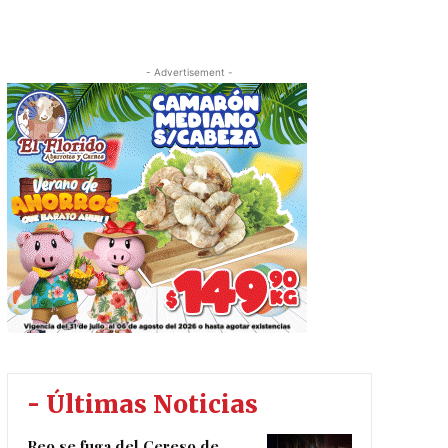
- Advertisement -
- Últimas Noticias
Reo se fuga del Cereso de