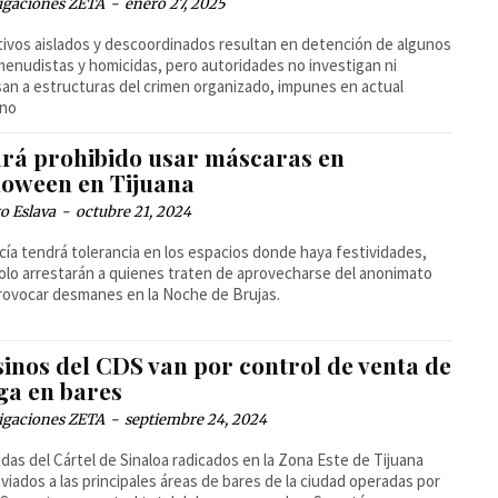
igaciones ZETA
-
enero 27, 2025
ivos aislados y descoordinados resultan en detención de algunos
enudistas y homicidas, pero autoridades no investigan ni
an a estructuras del crimen organizado, impunes en actual
rno
ará prohibido usar máscaras en
loween en Tijuana
o Eslava
-
octubre 21, 2024
icía tendrá tolerancia en los espacios donde haya festividades,
olo arrestarán a quienes traten de aprovecharse del anonimato
rovocar desmanes en la Noche de Brujas.
sinos del CDS van por control de venta de
ga en bares
igaciones ZETA
-
septiembre 24, 2024
das del Cártel de Sinaloa radicados en la Zona Este de Tijuana
viados a las principales áreas de bares de la ciudad operadas por