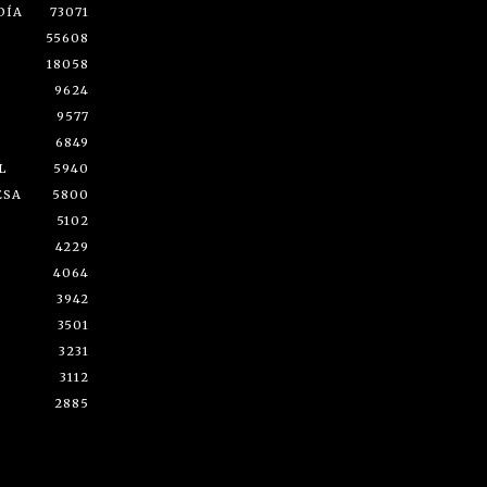
DÍA
73071
55608
18058
9624
9577
6849
L
5940
ESA
5800
5102
4229
4064
3942
3501
3231
3112
2885