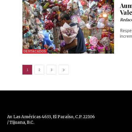
Aum
Val
Redac
Respec
increm
DESTACADOS
1
2
3
Av. Las Américas 4633, El Paraíso, C.P. 22106
/ Tijuana, B.C.