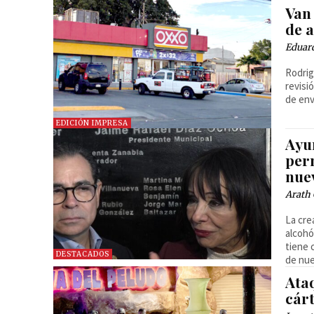
Van
de a
Eduard
Rodrig
revisi
de env
EDICIÓN IMPRESA
Ayu
perm
nue
Arath 
La cre
alcohó
tiene 
DESTACADOS
de nu
Ataq
cárt