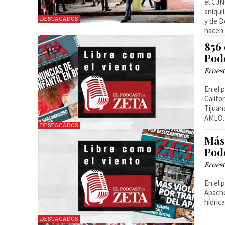
el CJN
aniqui
DESTACADOS
y de D
hacen 
856 
Pod
Ernest
En el 
Califo
Tijuan
AMLO.
DESTACADOS
Más 
Pod
Ernest
En el 
Apache
hídric
DESTACADOS