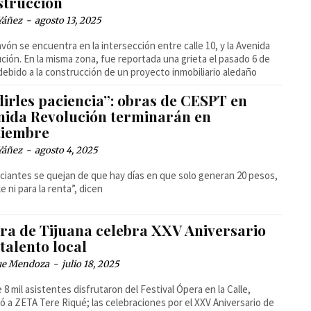
strucción
Yáñez
-
agosto 13, 2025
entra en la intersección entre calle 10, y la Avenida
ción. En la misma zona, fue reportada una grieta el pasado 6 de
 debido a la construcción de un proyecto inmobiliario aledaño
dirles paciencia”: obras de CESPT en
nida Revolución terminarán en
tiembre
Yáñez
-
agosto 4, 2025
iantes se quejan de que hay días en que solo generan 20 pesos,
e ni para la renta”, dicen
ra de Tijuana celebra XXV Aniversario
talento local
ue Mendoza
-
julio 18, 2025
 8 mil asistentes disfrutaron del Festival Ópera en la Calle,
ó a ZETA Tere Riqué; las celebraciones por el XXV Aniversario de