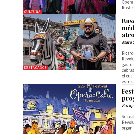
Ópera 
Rustic
CULTURA
Bus
méd
atr
Mara 
Ricard
Revolu
gastos
DESTACADOS
cebras
el cua
este s
Fest
pro
Enriq
Se rea
Revolu
organi