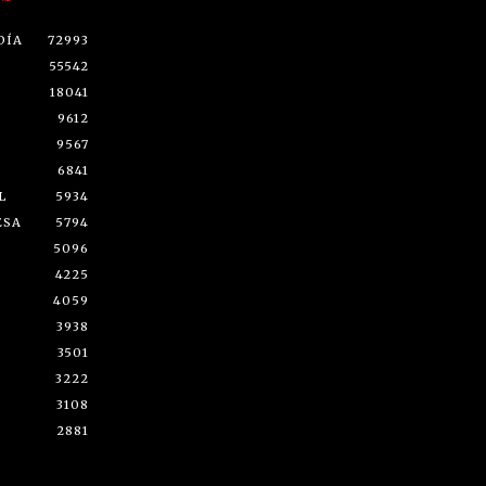
DÍA
72993
55542
18041
9612
9567
6841
L
5934
ESA
5794
5096
4225
4059
3938
3501
3222
3108
2881