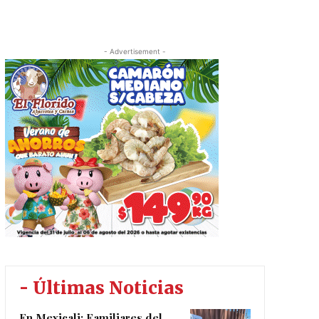
- Advertisement -
- Últimas Noticias
En Mexicali: Familiares del