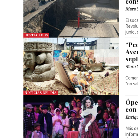
con
Mara 
El socavón se encu
Revolu
junio,
DESTACADOS
“Pe
Ave
sep
Mara 
Comerc
“no sal
NOTICIAS DEL DÍA
Ópe
con 
Enriq
Más de
inform