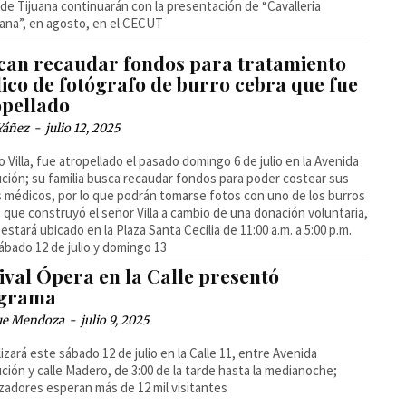
de Tijuana continuarán con la presentación de “Cavalleria
ana”, en agosto, en el CECUT
can recaudar fondos para tratamiento
ico de fotógrafo de burro cebra que fue
opellado
Yáñez
-
julio 12, 2025
o Villa, fue atropellado el pasado domingo 6 de julio en la Avenida
ción; su familia busca recaudar fondos para poder costear sus
 médicos, por lo que podrán tomarse fotos con uno de los burros
 que construyó el señor Villa a cambio de una donación voluntaria,
l estará ubicado en la Plaza Santa Cecilia de 11:00 a.m. a 5:00 p.m.
ábado 12 de julio y domingo 13
ival Ópera en la Calle presentó
grama
ue Mendoza
-
julio 9, 2025
lizará este sábado 12 de julio en la Calle 11, entre Avenida
ción y calle Madero, de 3:00 de la tarde hasta la medianoche;
zadores esperan más de 12 mil visitantes