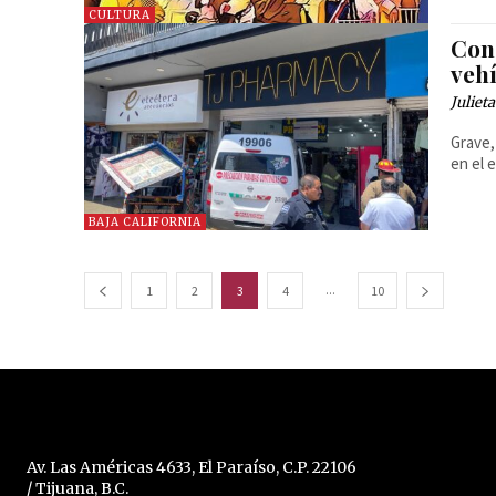
CULTURA
Cond
veh
Juliet
Grave,
en el 
BAJA CALIFORNIA
...
1
2
3
4
10
Av. Las Américas 4633, El Paraíso, C.P. 22106
/ Tijuana, B.C.