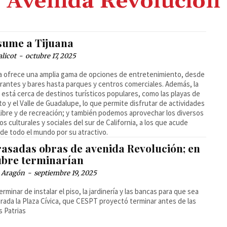
Avenida Revolución
sume a Tijuana
alicot
-
octubre 17, 2025
a ofrece una amplia gama de opciones de entretenimiento, desde
rantes y bares hasta parques y centros comerciales. Además, la
 está cerca de destinos turísticos populares, como las playas de
to y el Valle de Guadalupe, lo que permite disfrutar de actividades
e libre y de recreación; y también podemos aprovechar los diversos
os culturales y sociales del sur de California, a los que acude
de todo el mundo por su atractivo.
rasadas obras de avenida Revolución; en
ubre terminarían
a Aragón
-
septiembre 19, 2025
erminar de instalar el piso, la jardinería y las bancas para que sea
rada la Plaza Cívica, que CESPT proyectó terminar antes de las
s Patrias