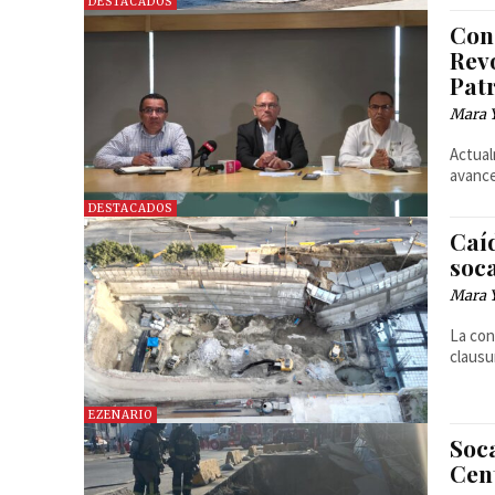
DESTACADOS
Con
Revo
Pat
Mara 
Actual
avance
DESTACADOS
Caí
soc
Mara 
La con
clausu
EZENARIO
Soc
Cent