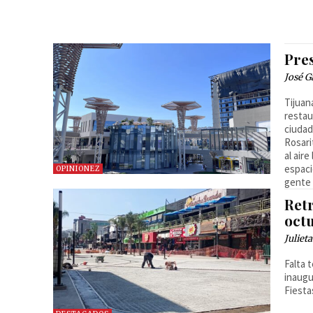
Pre
José G
Tijuan
restau
ciudad
Rosari
al air
espaci
OPINIONEZ
gente 
Ret
oct
Juliet
Falta t
inaugu
Fiesta