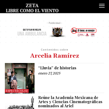
- Publicidad -
Contenidos sobre
Arcelia Ramírez
“Lluvia” de historias
enero 27, 2025
ESPECTÁCULOZ
Reúne la Academia Mexicana de
Artes y Ciencias Cinematográficas
nominados al Ariel