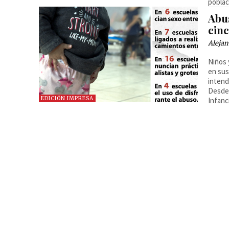
poblac
Abus
cin
Alejan
Niños 
en sus
intend
Desde 
EDICIÓN IMPRESA
Infanc