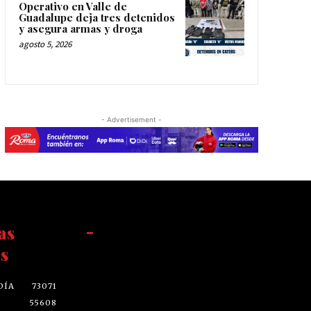
Operativo en Valle de
Guadalupe deja tres detenidos
y asegura armas y droga
agosto 5, 2026
- Advertisement -
as
-
s
DÍA
73071
55608