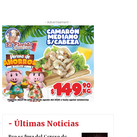
- Advertisement -
- Últimas Noticias
Reo se fuga del Cereso de