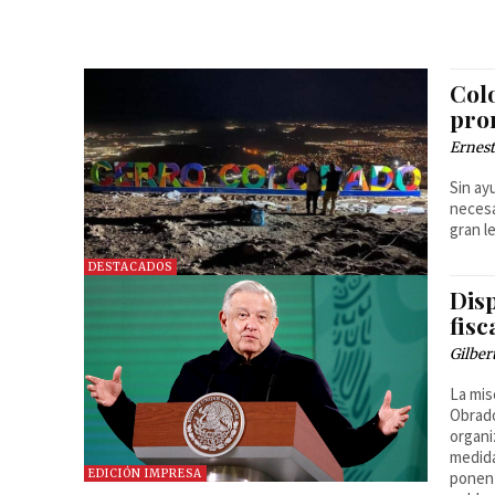
Col
pro
Ernest
Sin ay
necesa
gran l
DESTACADOS
Dis
fis
Gilber
La mis
Obrado
organi
medida
EDICIÓN IMPRESA
ponen 