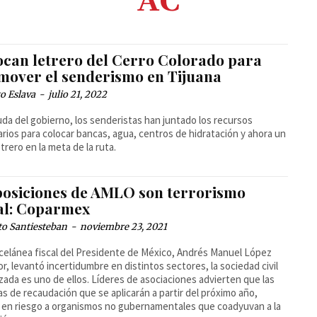
AC
ocan letrero del Cerro Colorado para
mover el senderismo en Tijuana
o Eslava
-
julio 21, 2022
uda del gobierno, los senderistas han juntado los recursos
rios para colocar bancas, agua, centros de hidratación y ahora un
etrero en la meta de la ruta.
posiciones de AMLO son terrorismo
cal: Coparmex
to Santiesteban
-
noviembre 23, 2021
celánea fiscal del Presidente de México, Andrés Manuel López
r, levantó incertidumbre en distintos sectores, la sociedad civil
zada es uno de ellos. Líderes de asociaciones advierten que las
s de recaudación que se aplicarán a partir del próximo año,
en riesgo a organismos no gubernamentales que coadyuvan a la