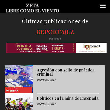
Últimas publicaciones de
REPORTAJEZ
Publicidad
Agresión con sello de práctica
criminal
enero 23, 2017
EDICIÓN
IMPRESA
Políticos en la mira de Ensenada
enero 23, 2017