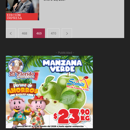
EDICIÓN
IMPRESA
468
469
470
- Publicidad -