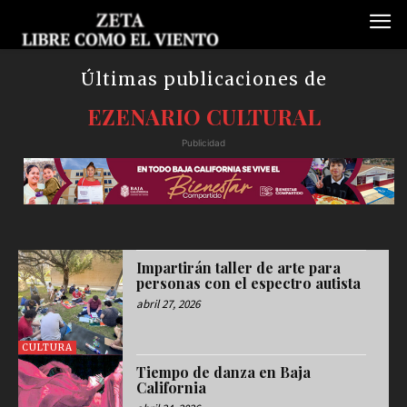
Últimas publicaciones de
EZENARIO CULTURAL
Publicidad
Impartirán taller de arte para
personas con el espectro autista
abril 27, 2026
CULTURA
Tiempo de danza en Baja
California