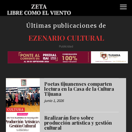
Últimas publicaciones de
EZENARIO CULTURAL
Publicidad
Poetas tijuanenses comparten
lectura en la Casa de la Cultura
Tijuana
junio 1, 2026
CULTURA
Realizarán foro sobre
producción artística y gestión
cultural