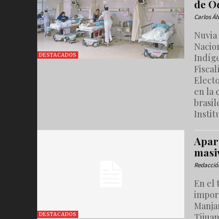
de O
Carlos Á
Nuvia
Nacion
Indíge
DESTACADOS
Fiscal
Electo
en la 
brasi
Instit
Apar
masi
Redacció
En el 
impor
Manja
Tijuan
DESTACADOS