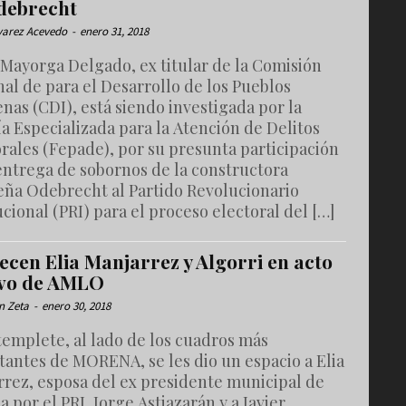
debrecht
lvarez Acevedo
-
enero 31, 2018
 Mayorga Delgado, ex titular de la Comisión
al de para el Desarrollo de los Pueblos
nas (CDI), está siendo investigada por la
ía Especializada para la Atención de Delitos
rales (Fepade), por su presunta participación
entrega de sobornos de la constructora
leña Odebrecht al Partido Revolucionario
ucional (PRI) para el proceso electoral del […]
ecen Elia Manjarrez y Algorri en acto
vo de AMLO
n Zeta
-
enero 30, 2018
templete, al lado de los cuadros más
tantes de MORENA, se les dio un espacio a Elia
rrez, esposa del ex presidente municipal de
a por el PRI, Jorge Astiazarán y a Javier