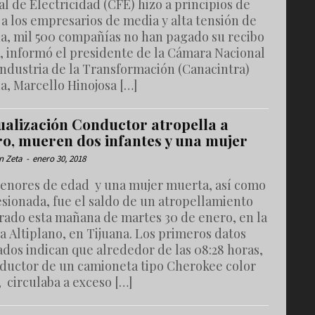
l de Electricidad (CFE) hizo a principios de
a los empresarios de media y alta tensión de
na, mil 500 compañías no han pagado su recibo
, informó el presidente de la Cámara Nacional
Industria de la Transformación (Canacintra)
a, Marcello Hinojosa […]
ualización Conductor atropella a
ro, mueren dos infantes y una mujer
n Zeta
-
enero 30, 2018
enores de edad y una mujer muerta, así como
esionada, fue el saldo de un atropellamiento
trado esta mañana de martes 30 de enero, en la
a Altiplano, en Tijuana. Los primeros datos
dos indican que alrededor de las 08:28 horas,
nductor de un camioneta tipo Cherokee color
 circulaba a exceso […]