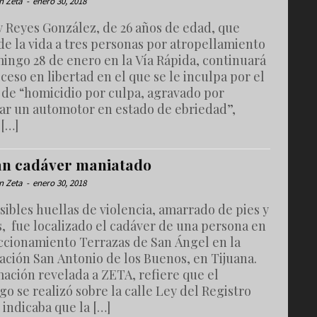
n Zeta
-
enero 30, 2018
y Reyes González, de 26 años de edad, que
de la vida a tres personas por atropellamiento
ingo 28 de enero en la Vía Rápida, continuará
ceso en libertad en el que se le inculpa por el
 de “homicidio por culpa, agravado por
ar un automotor en estado de ebriedad”,
 […]
an cadáver maniatado
n Zeta
-
enero 30, 2018
sibles huellas de violencia, amarrado de pies y
, fue localizado el cadáver de una persona en
accionamiento Terrazas de San Ángel en la
ación San Antonio de los Buenos, en Tijuana.
ación revelada a ZETA, refiere que el
go se realizó sobre la calle Ley del Registro
e indicaba que la […]