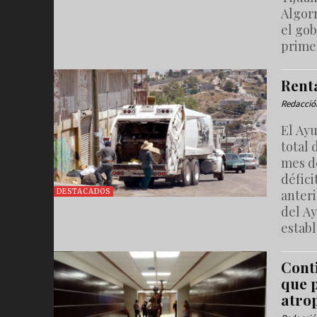
Algorr
el gob
prime
Rent
Redacció
El Ay
total 
mes d
défici
anteri
DESTACADOS
del A
establ
Cont
que p
atro