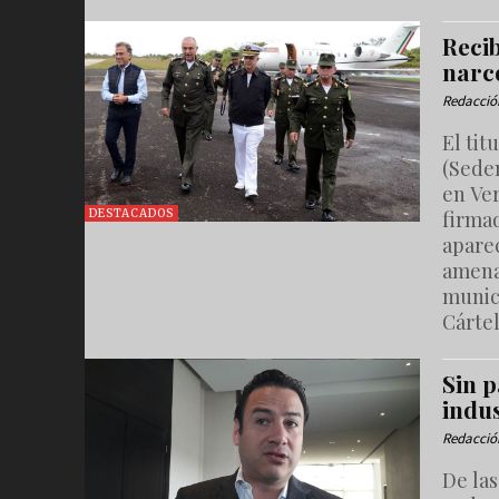
Recib
narc
Redacció
El tit
(Sede
en Ve
firma
DESTACADOS
aparec
amenaz
munic
Cártel
Sin p
indu
Redacció
De las