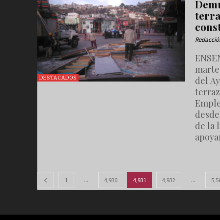
Demu
terra
cons
Redacció
ENSEN
martes
del A
DESTACADOS
terraz
Emple
desde 
de la 
apoya
...
...
1
4,930
4,931
4,932
5,5