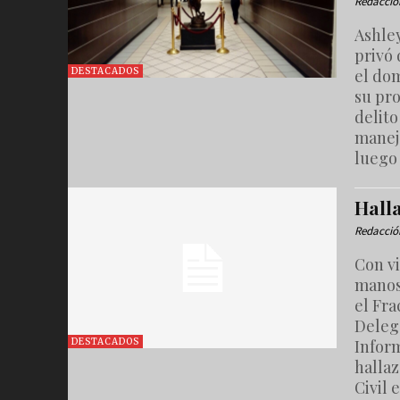
Redacció
Ashle
privó 
el dom
DESTACADOS
su pro
delito
manej
luego
Hall
Redacció
Con vi
manos
el Fr
Deleg
Inform
DESTACADOS
hallaz
Civil 