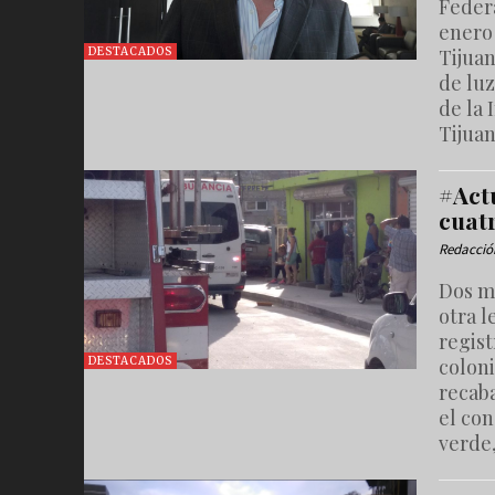
Federa
enero 
Tijua
DESTACADOS
de luz
de la 
Tijuan
#Act
cuat
Redacció
Dos m
otra l
regis
coloni
DESTACADOS
recaba
el co
verde,