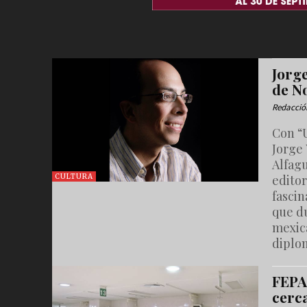
Jorg
de N
Redacció
Con “U
Jorge
Alfagu
editor
CULTURA
fascin
que d
mexic
diplom
FEPA
cerc