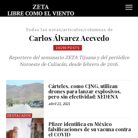
Todas las notas/artículos/columnas de
Carlos Álvarez Acevedo
14190 POSTS
Reportero del semanario ZETA Tijuana y del periódico
Noroeste de Culiacán, desde febrero de 2016.
Cárteles, como CJNG, utilizan
drones para lanzar explosivos,
pero sin efectividad: SEDENA
abril 21, 2021
DESTACADOS
Pfizer identifica en México
falsificaciones de su vacuna contra
el COVID