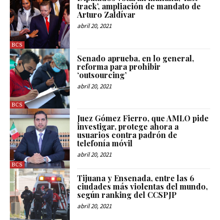
track’, ampliación de mandato de
Arturo Zaldívar
abril 20, 2021
BCS
Senado aprueba, en lo general,
reforma para prohibir
‘outsourcing’
abril 20, 2021
BCS
Juez Gómez Fierro, que AMLO pide
investigar, protege ahora a
usuarios contra padrón de
telefonía móvil
abril 20, 2021
BCS
Tijuana y Ensenada, entre las 6
ciudades más violentas del mundo,
según ranking del CCSPJP
abril 20, 2021