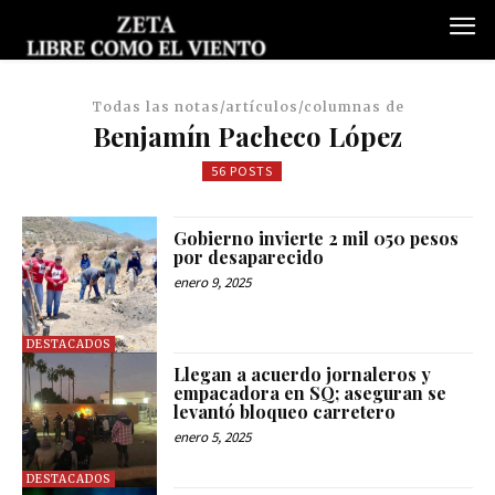
Todas las notas/artículos/columnas de
Benjamín Pacheco López
56 POSTS
Gobierno invierte 2 mil 050 pesos
por desaparecido
enero 9, 2025
DESTACADOS
Llegan a acuerdo jornaleros y
empacadora en SQ; aseguran se
levantó bloqueo carretero
enero 5, 2025
DESTACADOS