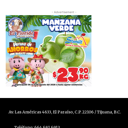
- Advertisement -
Av. Las Américas 4633, El Paraíso, C.P. 22106 / Tijuana, B.C.
Teléfono: 664 681 6913