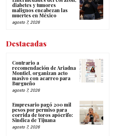
diabetes y tumores
malignos encabezan las
muertes en México
agosto 7, 2026
Destacadas
Contrario a
recomendación de Ariadna
Montiel, organizan acto
masivo con acarreo para
Burgueño
agosto 7, 2026
Empresario pagó 200 mil
pesos por permiso para
corrida de toros apócrifo:
Sindica de Tijuana
agosto 7, 2026