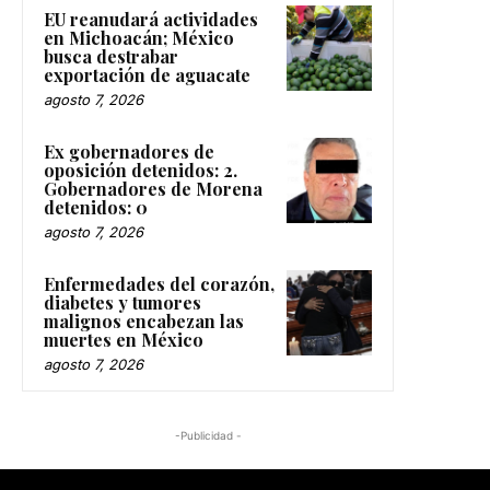
EU reanudará actividades
en Michoacán; México
busca destrabar
exportación de aguacate
agosto 7, 2026
Ex gobernadores de
oposición detenidos: 2.
Gobernadores de Morena
detenidos: 0
agosto 7, 2026
Enfermedades del corazón,
diabetes y tumores
malignos encabezan las
muertes en México
agosto 7, 2026
-Publicidad -