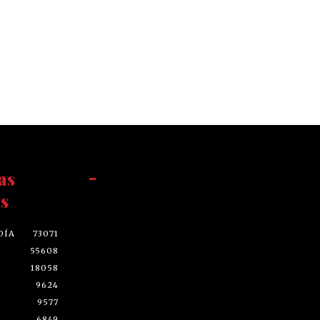
as
-
s
DÍA
73071
55608
18058
9624
9577
6849