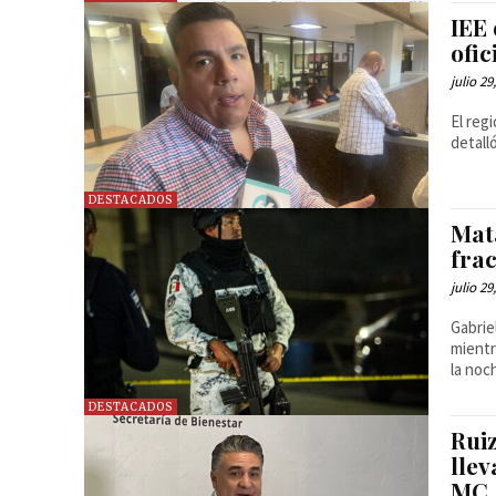
IEE
ofic
julio 29
El reg
detall
DESTACADOS
Mata
fra
julio 29
Gabrie
mientr
la noc
DESTACADOS
Rui
llev
MC