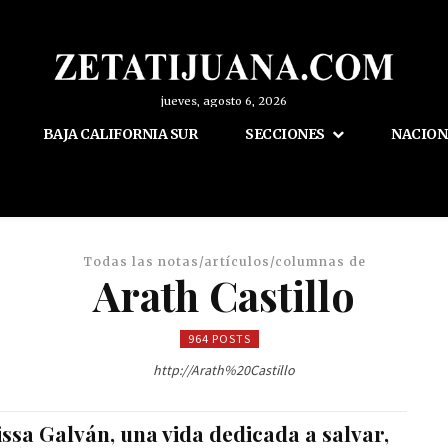
jueves, agosto 6, 2026
BAJA CALIFORNIA SUR
SECCIONES
NACION
Todas las notas/artículos/columnas de
Arath Castillo
964 POSTS
http://Arath%20Castillo
ssa Galván, una vida dedicada a salvar,