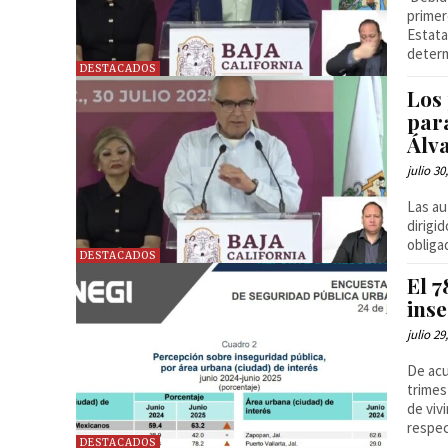
primer
Estata
determ
DESTACADOS
Los
par
Álv
julio 30
Las au
dirigi
obliga
DESTACADOS
El 7
inse
julio 29
De acu
trimes
de viv
respec
DESTACADOS