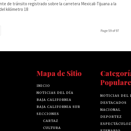
nte de tránsito registrado sobre la carretera Mexicali-Tijuana a la
 del kilómetro 18
Page 59 of 97
Mapa de Sitio
Categorí
Populare
INICIO
NOTICIAS DEL DÍA
NOTICIAS DEL 
BAJA CALIFORNIA
DESTACADOS
BAJA CALIFORNIA SUR
NACIONAL
SECCIONES
DEPORTEZ
CARTAZ
ESPECTÁCULOZ
CULTURA
EZENARIO