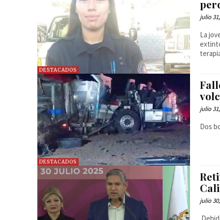
perd
julio 31
La jov
extint
terapi
DESTACADOS
Fal
volc
julio 31
Dos b
DESTACADOS
Ret
Cali
julio 30
Debido