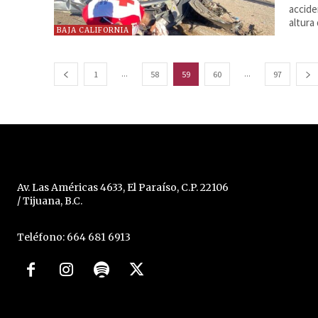
accide
altura
BAJA CALIFORNIA
...
...
1
58
59
60
97
Av. Las Américas 4633, El Paraíso, C.P. 22106
/ Tijuana, B.C.
Teléfono: 664 681 6913