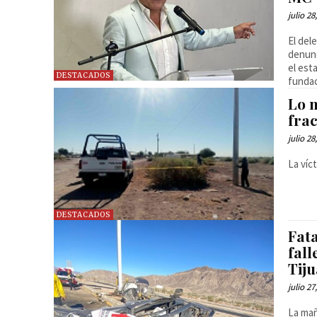
julio 28
El del
denunc
el est
DESTACADOS
fundac
Lo m
fra
julio 28
La víc
DESTACADOS
Fata
fall
Tij
julio 27
La mañ