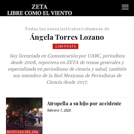
Todas las notas/artículos/columnas de
Ángela Torres Lozano
1189 POSTS
Soy licenciada en Comunicación por UABC, periodista
desde 2008, reportera en ZETA de temas generales y
especializada en periodismo de ciencia y salud, también
soy miembro de la Red Mexicana de Periodistas de
Ciencia desde 2017.
Atropella a su hijo por accidente
febrero 7, 2020
NOTICIAS DEL DÍA