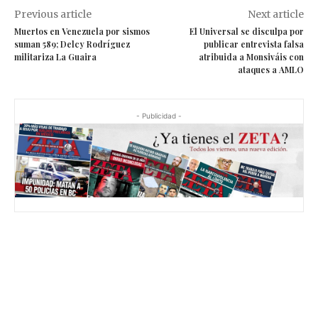
Previous article
Next article
Muertos en Venezuela por sismos
El Universal se disculpa por
suman 589; Delcy Rodríguez
publicar entrevista falsa
militariza La Guaira
atribuida a Monsiváis con
ataques a AMLO
- Publicidad -