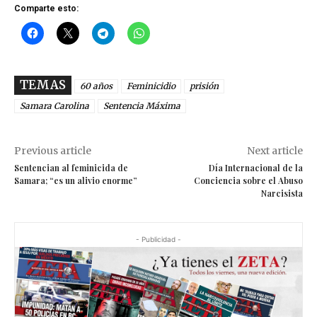
Comparte esto:
TEMAS
60 años
Feminicidio
prisión
Samara Carolina
Sentencia Máxima
Previous article
Next article
Sentencian al feminicida de
Día Internacional de la
Samara; “es un alivio enorme”
Conciencia sobre el Abuso
Narcisista
- Publicidad -