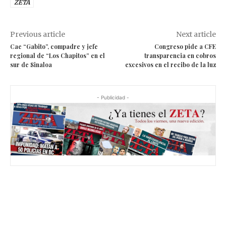
ZETA
Previous article
Next article
Cae “Gabito”, compadre y jefe
Congreso pide a CFE
regional de “Los Chapitos” en el
transparencia en cobros
sur de Sinaloa
excesivos en el recibo de la luz
- Publicidad -