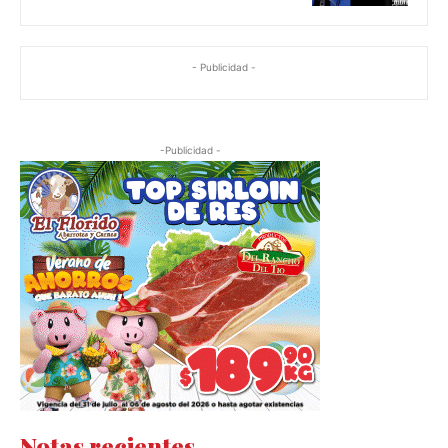
- Publicidad -
-Publicidad -
Notas recientes