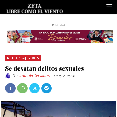
Publicidad
REPORTAJEZ BCS
Se desatan delitos sexuales
Por
Antonio Cervantes
junio 2, 2026