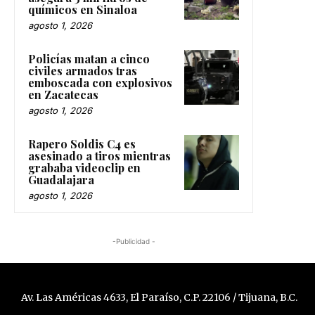
químicos en Sinaloa
agosto 1, 2026
Policías matan a cinco
civiles armados tras
emboscada con explosivos
en Zacatecas
agosto 1, 2026
Rapero Soldis C4 es
asesinado a tiros mientras
grababa videoclip en
Guadalajara
agosto 1, 2026
-Publicidad -
Av. Las Américas 4633, El Paraíso, C.P. 22106 / Tijuana, B.C.