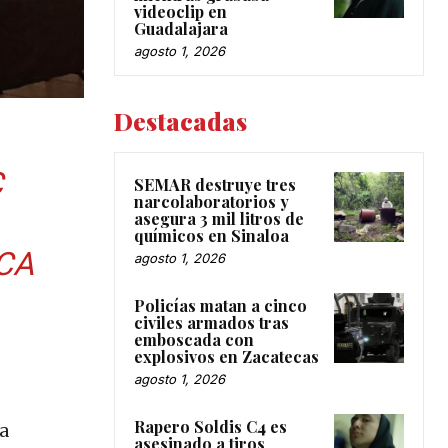
videoclip en
Guadalajara
agosto 1, 2026
Destacadas
C
SEMAR destruye tres
narcolaboratorios y
asegura 3 mil litros de
químicos en Sinaloa
CA
agosto 1, 2026
Policías matan a cinco
civiles armados tras
emboscada con
explosivos en Zacatecas
agosto 1, 2026
Rapero Soldis C4 es
la
asesinado a tiros