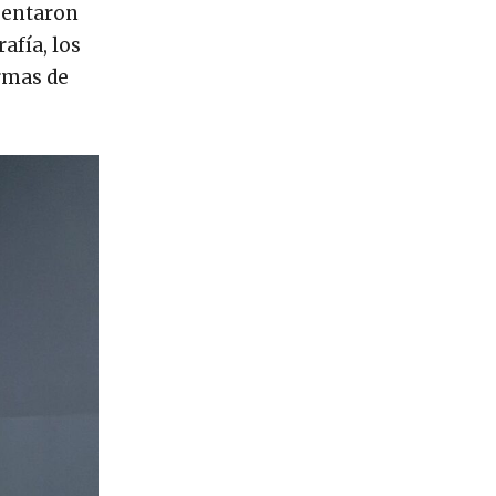
esentaron
afía, los
ormas de