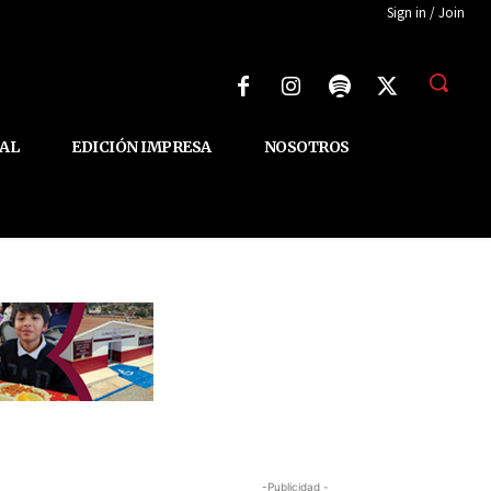
Sign in / Join
AL
EDICIÓN IMPRESA
NOSOTROS
-Publicidad -