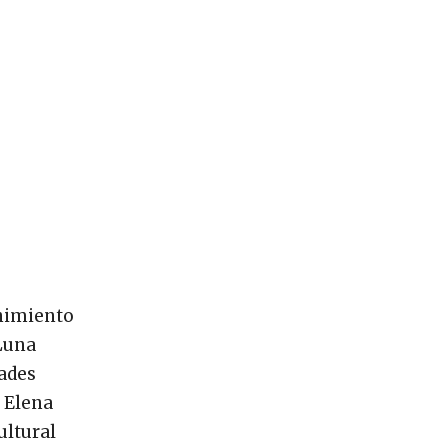
enimiento
 Luna
dades
a Elena
ultural