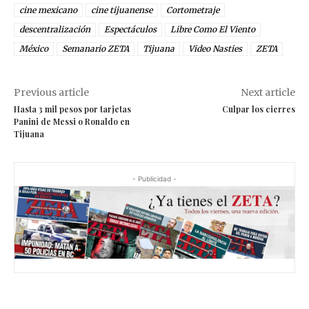
cine mexicano
cine tijuanense
Cortometraje
descentralización
Espectáculos
Libre Como El Viento
México
Semanario ZETA
Tijuana
Video Nasties
ZETA
Previous article
Next article
Hasta 3 mil pesos por tarjetas
Culpar los cierres
Panini de Messi o Ronaldo en
Tijuana
- Publicidad -