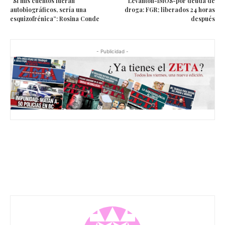
“Si mis cuentos fueran
Levantón-IMOS-por deuda de
autobiográficos, sería una
droga: FGR; liberados 24 horas
esquizofrénica”: Rosina Conde
después
- Publicidad -