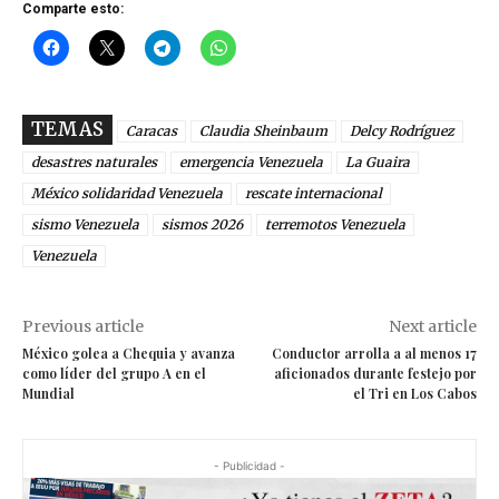
Comparte esto:
TEMAS
Caracas
Claudia Sheinbaum
Delcy Rodríguez
desastres naturales
emergencia Venezuela
La Guaira
México solidaridad Venezuela
rescate internacional
sismo Venezuela
sismos 2026
terremotos Venezuela
Venezuela
Previous article
Next article
México golea a Chequia y avanza
Conductor arrolla a al menos 17
como líder del grupo A en el
aficionados durante festejo por
Mundial
el Tri en Los Cabos
- Publicidad -