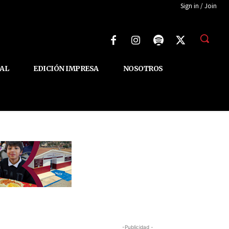
Sign in / Join
AL
EDICIÓN IMPRESA
NOSOTROS
-Publicidad -