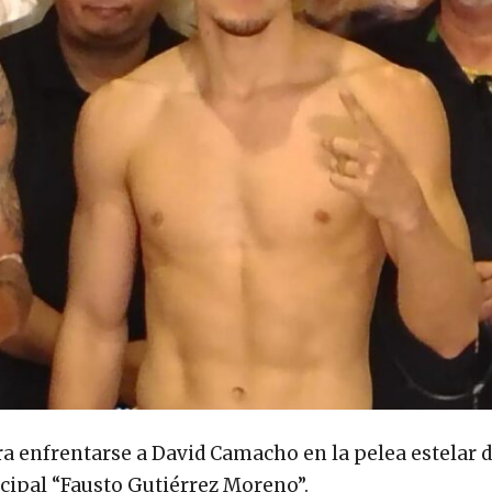
ra enfrentarse a David Camacho en la pelea estelar d
cipal “Fausto Gutiérrez Moreno”.