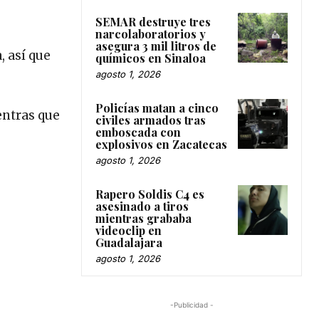
SEMAR destruye tres
narcolaboratorios y
asegura 3 mil litros de
, así que
químicos en Sinaloa
agosto 1, 2026
Policías matan a cinco
entras que
civiles armados tras
emboscada con
explosivos en Zacatecas
agosto 1, 2026
Rapero Soldis C4 es
asesinado a tiros
mientras grababa
videoclip en
Guadalajara
agosto 1, 2026
-Publicidad -