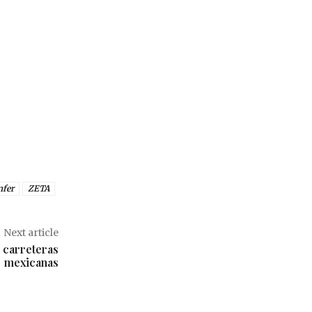
nfer
ZETA
Next article
s carreteras
mexicanas