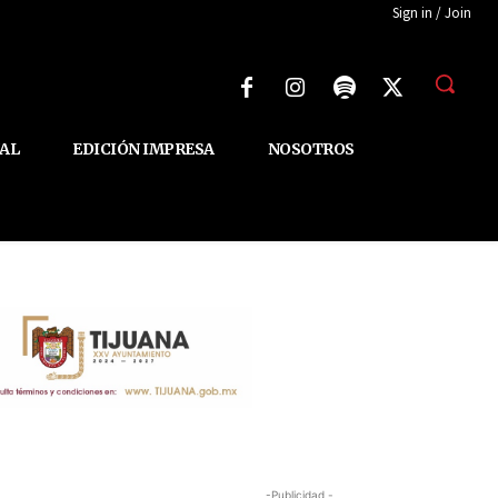
Sign in / Join
AL
EDICIÓN IMPRESA
NOSOTROS
-Publicidad -