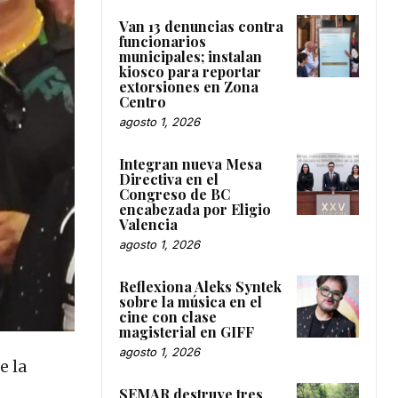
Van 13 denuncias contra
funcionarios
municipales; instalan
kiosco para reportar
extorsiones en Zona
Centro
agosto 1, 2026
Integran nueva Mesa
Directiva en el
Congreso de BC
encabezada por Eligio
Valencia
agosto 1, 2026
Reflexiona Aleks Syntek
sobre la música en el
cine con clase
magisterial en GIFF
agosto 1, 2026
e la
SEMAR destruye tres