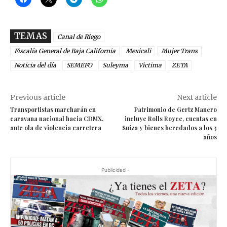
TEMAS
Canal de Riego
Fiscalía General de Baja California
Mexicali
Mujer Trans
Noticia del día
SEMEFO
Suleyma
Victima
ZETA
Previous article
Next article
Transportistas marcharán en
Patrimonio de Gertz Manero
caravana nacional hacia CDMX,
incluye Rolls Royce, cuentas en
ante ola de violencia carretera
Suiza y bienes heredados a los 3
años
- Publicidad -