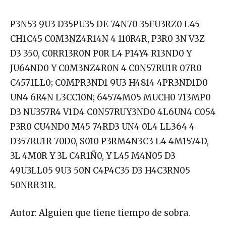
P3N53 9U3 D35PU35 DE 74N70 35FU3RZ0 L45
CH1C45 C0M3NZ4R14N 4 110R4R, P3R0 3N V3Z
D3 350, C0RR13R0N P0R L4 P14Y4 R13ND0 Y
JU64ND0 Y C0M3NZ4R0N 4 C0N57RU1R 07R0
C4571LL0; C0MPR3ND1 9U3 H4814 4PR3ND1D0
UN4 6R4N L3CC10N; 64574M05 MUCH0 713MP0
D3 NU357R4 V1D4 C0N57RUY3ND0 4L6UN4 C054
P3R0 CU4ND0 M45 74RD3 UN4 0L4 LL364 4
D357RU1R 70D0, S010 P3RM4N3C3 L4 4M1574D,
3L 4M0R Y 3L C4R1Ñ0, Y L45 M4N05 D3
49U3LL05 9U3 50N C4P4C35 D3 H4C3RN05
50NRR31R.
Autor: Alguien que tiene tiempo de sobra.