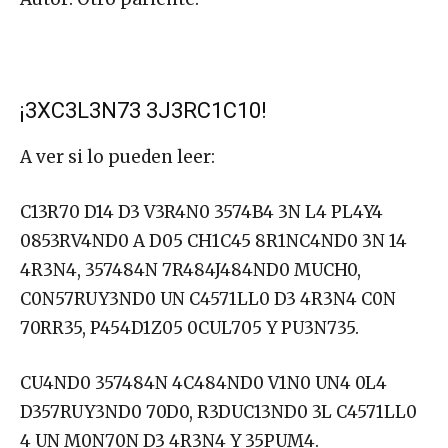
¡3XC3L3N73 3J3RC1C10!
A ver si lo pueden leer:
C13R70 D14 D3 V3R4N0 3574B4 3N L4 PL4Y4
0853RV4ND0 A D05 CH1C45 8R1NC4ND0 3N 14
4R3N4, 357484N 7R484J484ND0 MUCH0,
C0N57RUY3ND0 UN C4571LL0 D3 4R3N4 C0N
70RR35, P454D1Z05 0CUL705 Y PU3N735.
CU4ND0 357484N 4C484ND0 V1N0 UN4 0L4
D357RUY3ND0 70D0, R3DUC13ND0 3L C4571LL0
4 UN M0N70N D3 4R3N4 Y 35PUM4.