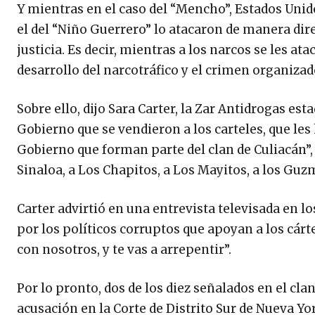
Y mientras en el caso del “Mencho”, Estados Unidos
el del “Niño Guerrero” lo atacaron de manera direc
justicia. Es decir, mientras a los narcos se les ata
desarrollo del narcotráfico y el crimen organizado 
Sobre ello, dijo Sara Carter, la Zar Antidrogas es
Gobierno que se vendieron a los carteles, que le
Gobierno que forman parte del clan de Culiacán”,
Sinaloa, a Los Chapitos, a Los Mayitos, a los Guz
Carter advirtió en una entrevista televisada en l
por los políticos corruptos que apoyan a los cárte
con nosotros, y te vas a arrepentir”.
Por lo pronto, dos de los diez señalados en el c
acusación en la Corte de Distrito Sur de Nueva Yo