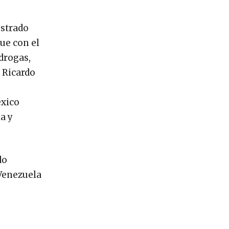
ostrado
que con el
drogas,
 Ricardo
éxico
a y
do
 Venezuela