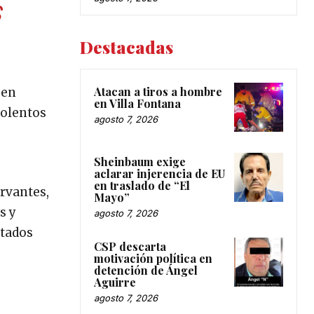
S
Destacadas
Atacan a tiros a hombre
 en
en Villa Fontana
iolentos
agosto 7, 2026
Sheinbaum exige
o
aclarar injerencia de EU
en traslado de “El
ervantes,
Mayo”
s y
agosto 7, 2026
stados
CSP descarta
motivación política en
detención de Ángel
Aguirre
agosto 7, 2026