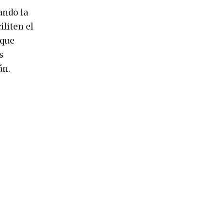
ando la
iliten el
 que
s
án.