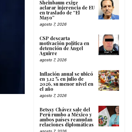
Sheinbaum exige
aclarar injerencia de EU
en traslado de “El
Mayo”
agosto 7, 2026
CSP descarta
motivación política en
detención de Ángel
Aguirre
agosto 7, 2026
Inflación anual se ubicó
en 3.12 % en julio de
2026, su menor nivel en
el año
agosto 7, 2026
Betssy Chávez sale del
Perú rumbo a México y
ambos países reanudan
relaciones diplomáticas
agosto 7, 2026