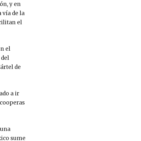
ón, y en
 vía de la
ilitan el
n el
 del
ártel de
ado a ir
o cooperas
 una
éxico sume