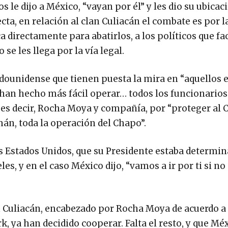
 le dijo a México, “vayan por él” y les dio su ubicaci
ta, en relación al clan Culiacán el combate es por la
ca directamente para abatirlos, a los políticos que fac
se les llega por la vía legal.
tadounidense que tienen puesta la mira en “aquellos e
s han hecho más fácil operar… todos los funcionarios
 es decir, Rocha Moya y compañía, por “proteger al C
mán, toda la operación del Chapo”.
os Estados Unidos, que su Presidente estaba determin
les, y en el caso México dijo, “vamos a ir por ti si n
lan Culiacán, encabezado por Rocha Moya de acuerdo a
rk, ya han decidido cooperar. Falta el resto, y que M