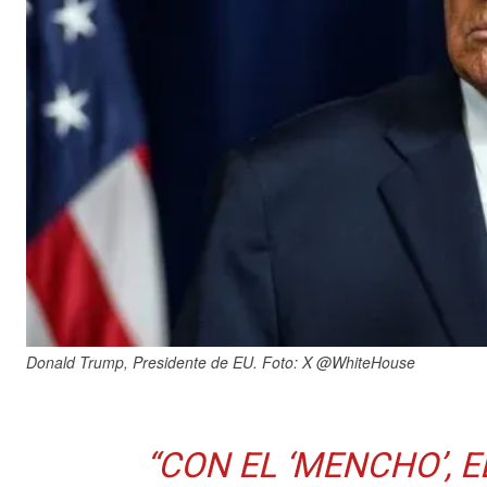
Donald Trump, Presidente de EU. Foto: X @WhiteHouse
“CON EL ‘MENCHO’, E