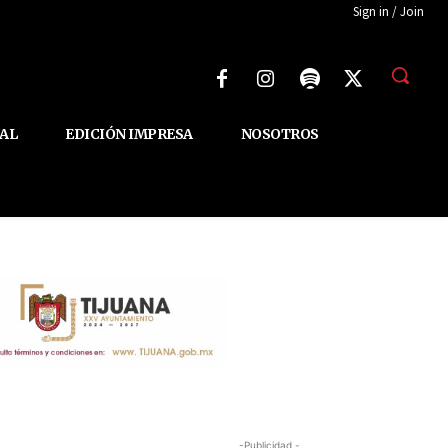
Sign in / Join
AL
EDICIÓN IMPRESA
NOSOTROS
-Publicidad -