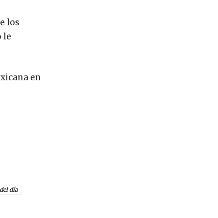
e los
 le
exicana en
del día