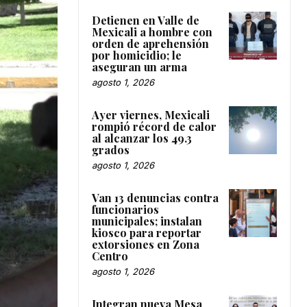
Detienen en Valle de
Mexicali a hombre con
orden de aprehensión
por homicidio; le
aseguran un arma
agosto 1, 2026
Ayer viernes, Mexicali
rompió récord de calor
al alcanzar los 49.3
grados
agosto 1, 2026
Van 13 denuncias contra
funcionarios
municipales; instalan
kiosco para reportar
extorsiones en Zona
Centro
agosto 1, 2026
Integran nueva Mesa