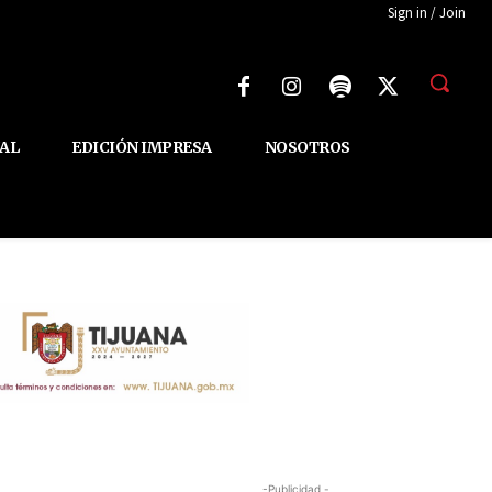
Sign in / Join
AL
EDICIÓN IMPRESA
NOSOTROS
-Publicidad -