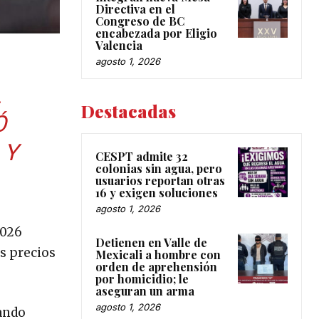
Directiva en el
Congreso de BC
encabezada por Eligio
Valencia
agosto 1, 2026
L
Destacadas
Ó
 Y
CESPT admite 32
colonias sin agua, pero
usuarios reportan otras
16 y exigen soluciones
agosto 1, 2026
2026
Detienen en Valle de
s precios
Mexicali a hombre con
orden de aprehensión
por homicidio; le
aseguran un arma
agosto 1, 2026
mando