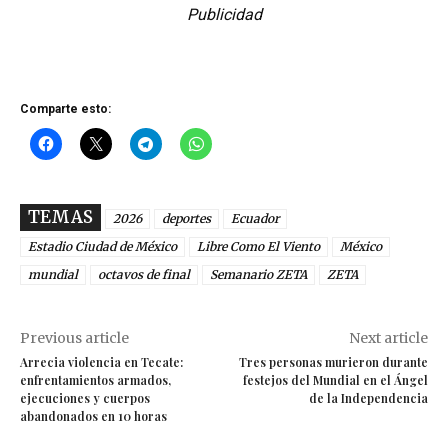
Publicidad
Comparte esto:
TEMAS
2026
deportes
Ecuador
Estadio Ciudad de México
Libre Como El Viento
México
mundial
octavos de final
Semanario ZETA
ZETA
Previous article
Next article
Arrecia violencia en Tecate:
Tres personas murieron durante
enfrentamientos armados,
festejos del Mundial en el Ángel
ejecuciones y cuerpos
de la Independencia
abandonados en 10 horas