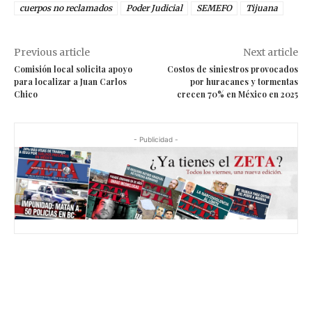
cuerpos no reclamados
Poder Judicial
SEMEFO
Tijuana
Previous article
Next article
Comisión local solicita apoyo
Costos de siniestros provocados
para localizar a Juan Carlos
por huracanes y tormentas
Chico
crecen 70% en México en 2025
- Publicidad -