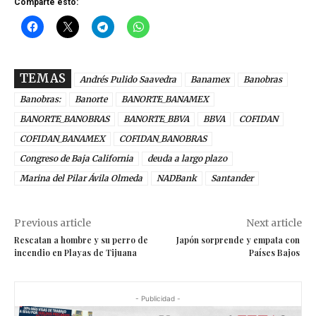
Comparte esto:
TEMAS
Andrés Pulido Saavedra
Banamex
Banobras
Banobras:
Banorte
BANORTE_BANAMEX
BANORTE_BANOBRAS
BANORTE_BBVA
BBVA
COFIDAN
COFIDAN_BANAMEX
COFIDAN_BANOBRAS
Congreso de Baja California
deuda a largo plazo
Marina del Pilar Ávila Olmeda
NADBank
Santander
Previous article
Next article
Rescatan a hombre y su perro de
Japón sorprende y empata con
incendio en Playas de Tijuana
Países Bajos
- Publicidad -