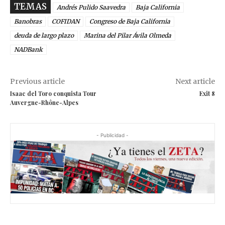
TEMAS
Andrés Pulido Saavedra
Baja California
Banobras
COFIDAN
Congreso de Baja California
deuda de largo plazo
Marina del Pilar Ávila Olmeda
NADBank
Previous article
Next article
Isaac del Toro conquista Tour
Exit 8
Auvergne-Rhône-Alpes
- Publicidad -