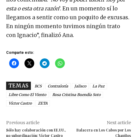
esta o esta otra razón
’. En un momento sí lo
llegamos a sentir como un poquito de excusas.
En ningún momento tuvimos ningún trato
con Ignacio”, finalizó Ana.
Comparte esto:
TEMAS
BCS
Contraloría
Jalisco
La Paz
Libre Como El Viento
Rosa Cristina Buendía Soto
Víctor Castro
ZETA
Previous article
Next article
Sólo hay colaboración con EE.UU.,
Balacera en Los Cabos por Los
no subordinación: Víctor Castro
Chapitos