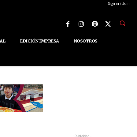
Sign in / Join
AL
EDICIÓN IMPRESA
NOSOTROS
-Publicidad -