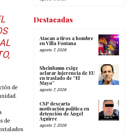
EL
Destacadas
OS
Atacan a tiros a hombre
 AL
en Villa Fontana
agosto 7, 2026
O,
Sheinbaum exige
aclarar injerencia de EU
en traslado de “El
Mayo”
ción de
agosto 7, 2026
unidad.
CSP descarta
motivación política en
a
detención de Ángel
Aguirre
s de
agosto 7, 2026
nstalados