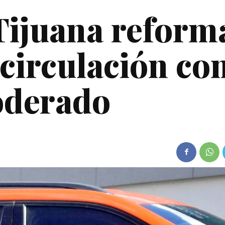
Tijuana reform
 circulación co
oderado