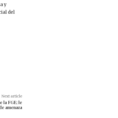
a y
ial del
Next article
e la FGE; le
 de amenaza