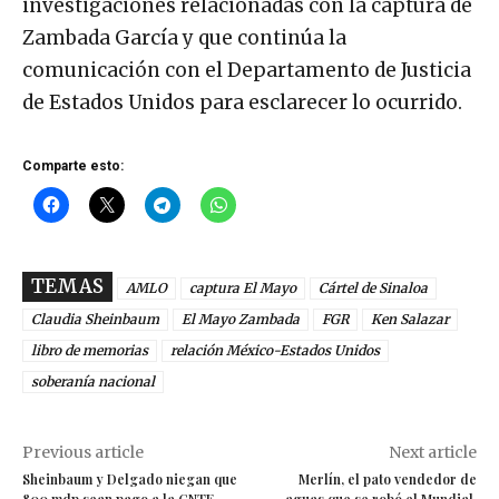
investigaciones relacionadas con la captura de
Zambada García y que continúa la
comunicación con el Departamento de Justicia
de Estados Unidos para esclarecer lo ocurrido.
Comparte esto:
TEMAS
AMLO
captura El Mayo
Cártel de Sinaloa
Claudia Sheinbaum
El Mayo Zambada
FGR
Ken Salazar
libro de memorias
relación México-Estados Unidos
soberanía nacional
Previous article
Next article
Sheinbaum y Delgado niegan que
Merlín, el pato vendedor de