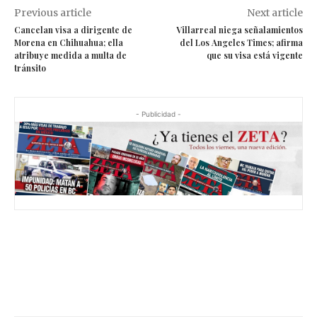
Previous article
Next article
Cancelan visa a dirigente de
Villarreal niega señalamientos
Morena en Chihuahua; ella
del Los Angeles Times; afirma
atribuye medida a multa de
que su visa está vigente
tránsito
- Publicidad -