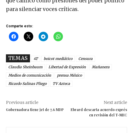
que calificó como presiones del poder político
para silenciar voces críticas.
Comparte esto:
TEMAS
4T
boicot mediático
Censura
Claudia Sheinbaum
Libertad de Expresión
Mañanera
Medios de comunicación
prensa México
Ricardo Salinas Pliego
TV Azteca
Previous article
Next article
Gobernadora tiene jet de 7.6 MDP
Ebrard descarta acuerdo exprés
en revisión del T-MEC