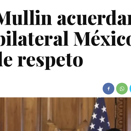
Mullin acuerda
bilateral Méxic
e respeto