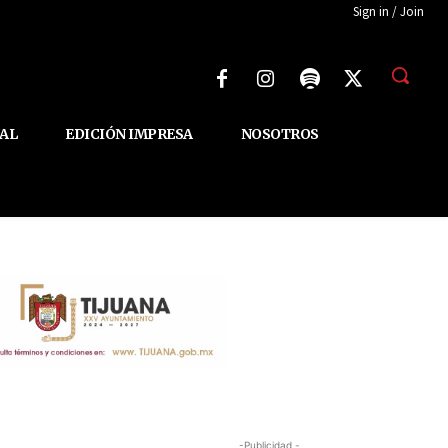
Sign in / Join
AL
EDICIÓN IMPRESA
NOSOTROS
-Publicidad -