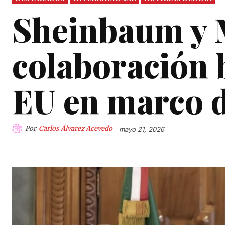
Sheinbaum y 
colaboración 
EU en marco d
Por
Carlos Álvarez Acevedo
mayo 21, 2026