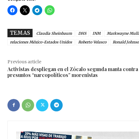
TEMAS
Claudia Sheinbaum
DHS
INM
Markwayne Mull
relaciones México-Estados Unidos
Roberto Velasco
Ronald Johns
Previous article
Activistas despliegan en el Zócalo segunda manta contra
presuntos “narcopolíticos” morenistas