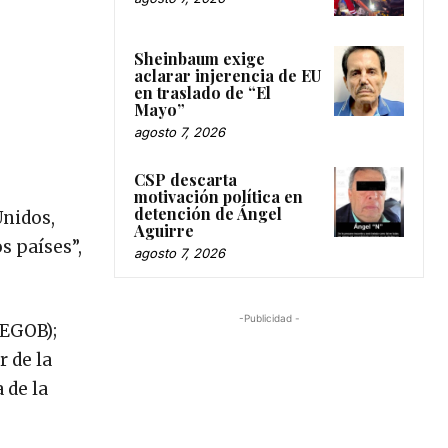
Sheinbaum exige
aclarar injerencia de EU
en traslado de “El
Mayo”
agosto 7, 2026
CSP descarta
motivación política en
detención de Ángel
Unidos,
Aguirre
 países”,
agosto 7, 2026
-Publicidad -
SEGOB);
r de la
 de la