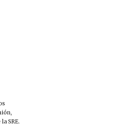
os
nión,
 la SRE.