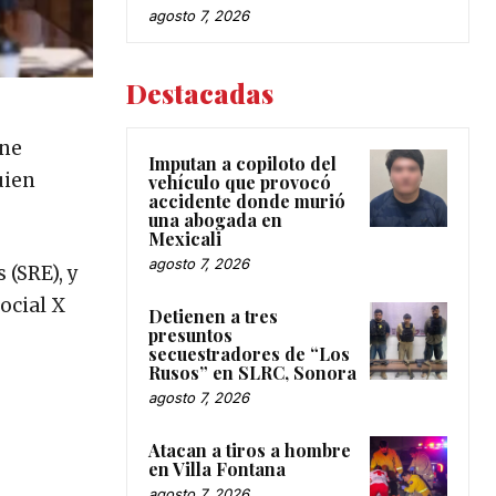
agosto 7, 2026
Destacadas
yne
Imputan a copiloto del
uien
vehículo que provocó
accidente donde murió
una abogada en
Mexicali
agosto 7, 2026
 (SRE), y
ocial X
Detienen a tres
presuntos
secuestradores de “Los
Rusos” en SLRC, Sonora
agosto 7, 2026
Atacan a tiros a hombre
en Villa Fontana
agosto 7, 2026