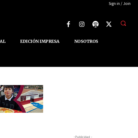
Sign in / Join
AL
EDICIÓN IMPRESA
NOSOTROS
-Publicidad -