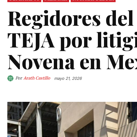
Regidores del
TEJA por litigi
Novena en Mex
Por
Arath Castillo
mayo 21, 2026