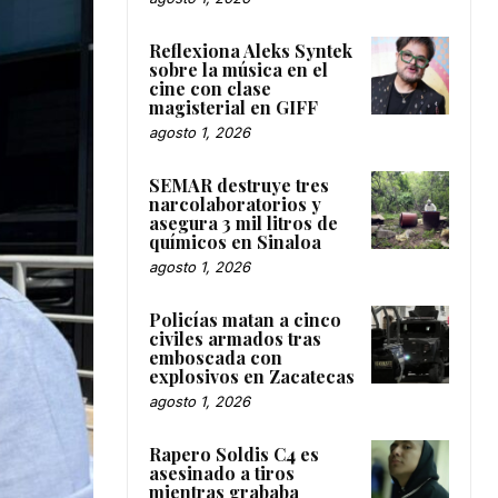
Reflexiona Aleks Syntek
sobre la música en el
cine con clase
magisterial en GIFF
agosto 1, 2026
SEMAR destruye tres
narcolaboratorios y
asegura 3 mil litros de
químicos en Sinaloa
agosto 1, 2026
Policías matan a cinco
civiles armados tras
emboscada con
explosivos en Zacatecas
agosto 1, 2026
Rapero Soldis C4 es
asesinado a tiros
mientras grababa