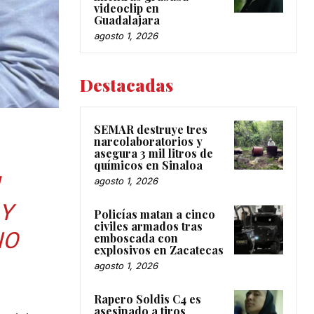
videoclip en
Guadalajara
agosto 1, 2026
Destacadas
SEMAR destruye tres
narcolaboratorios y
asegura 3 mil litros de
químicos en Sinaloa
agosto 1, 2026
 Y
Policías matan a cinco
civiles armados tras
IO
emboscada con
explosivos en Zacatecas
agosto 1, 2026
Rapero Soldis C4 es
asesinado a tiros